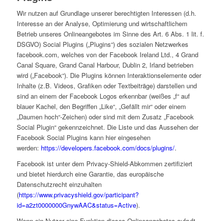
Wir nutzen auf Grundlage unserer berechtigten Interessen (d.h.
Interesse an der Analyse, Optimierung und wirtschaftlichem
Betrieb unseres Onlineangebotes im Sinne des Art. 6 Abs. 1 lit. f.
DSGVO) Social Plugins („Plugins“) des sozialen Netzwerkes
facebook.com, welches von der Facebook Ireland Ltd., 4 Grand
Canal Square, Grand Canal Harbour, Dublin 2, Irland betrieben
wird („Facebook“). Die Plugins können Interaktionselemente oder
Inhalte (z.B. Videos, Grafiken oder Textbeiträge) darstellen und
sind an einem der Facebook Logos erkennbar (weißes „f“ auf
blauer Kachel, den Begriffen „Like“, „Gefällt mir“ oder einem
„Daumen hoch“-Zeichen) oder sind mit dem Zusatz „Facebook
Social Plugin“ gekennzeichnet. Die Liste und das Aussehen der
Facebook Social Plugins kann hier eingesehen
werden:
https://developers.facebook.com/docs/plugins/
.
Facebook ist unter dem Privacy-Shield-Abkommen zertifiziert
und bietet hierdurch eine Garantie, das europäische
Datenschutzrecht einzuhalten
(
https://www.privacyshield.gov/participant?
id=a2zt0000000GnywAAC&status=Active
).
Wenn ein Nutzer eine Funktion dieses Onlineangebotes aufruft,